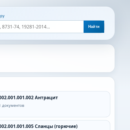
еру
Найти
002.001.001.002
Антрацит
1
документов
002.001.001.005
Сланцы (горючие)