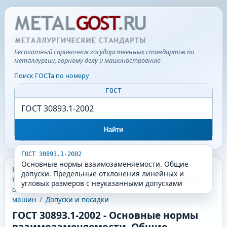
Бесплатный справочник государственных стандартов по
металлургии, горному делу и машиностроению
Поиск ГОСТа по номеру
ГОСТ
Найти
ГОСТ 30893.1-2002
Основные нормы взаимозаменяемости. Общие
КГС - Классификатор государственных стандартов
/
допуски. Предельные отклонения линейных и
Классификатор государственных стандартов
/
Машины,
угловых размеров с неуказанными допусками
оборудование и инструмент
/
Общие детали и узлы
машин
/
Допуски и посадки
ГОСТ 30893.1-2002
-
Основные нормы
взаимозаменяемости. Общие